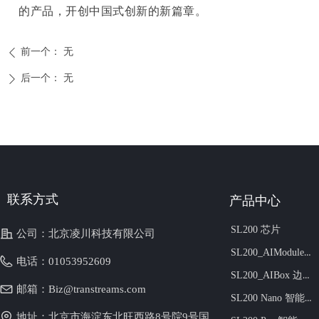
的产品，开创中国式创新的新篇章。
前一个：
无
ꄴ
后一个：
无
ꄲ
联系方式
产品中心
SL200 芯片
公司：
北京凌川科技有限公司
SL200_AIModule 边缘智算模组
电话：
01053952609
SL200_AIBox 边缘算力盒子
邮箱：
Biz@transtreams.com
SL200 Nano 智能视频加速卡
地址：
北京市海淀东北旺西路8号院9号国